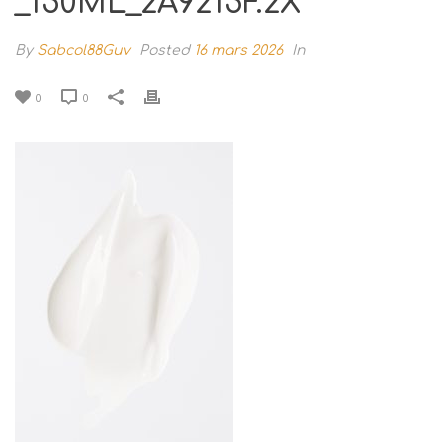
_150ML_2A9215F.2X
By
Sabcol88Guv
Posted
16 mars 2026
In
0
0