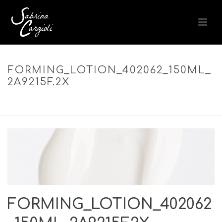
FORMING_LOTION_402062_150ML_
2A9215F.2X
ACCUEIL
»
FORMING LOTION – LOTION COIFFANTE MISE EN FORME
& TENUE SOUPLE
»
FORMING_LOTION_402062_150ML_2A9215F.2X
FORMING_LOTION_402062