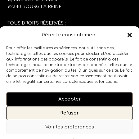
92340 BOURG LA REINE
TOUS DROITS RÉSERVÉS :
SABRINA CARGIOLI
Gérer le consentement
CONCEPTION DU SITE :
AGENCE COLFING
Pour offrir les meilleures expériences, nous utilisons des
technologies telles que les cookies pour stocker et/ou accéder
aux informations des appareils. Le fait de consentir à ces
MENTIONS LÉGALES
/
CGV
technologies nous permettra de traiter des données telles que le
comportement de navigation ou les ID uniques sur ce site. Le fait
de ne pas consentir ou de retirer son consentement peut avoir
SUIVEZ LE SALON SUR LES RÉSEAUX SOCIAUX
un effet négatif sur certaines caractéristiques et fonctions.
Accepter
Refuser
Voir les préférences