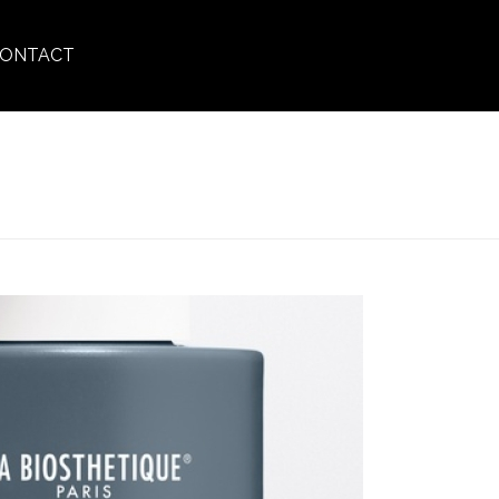
ONTACT
RS
»
VOLUMISING_SPRAY_402839_100ML_B55D7ED.2X