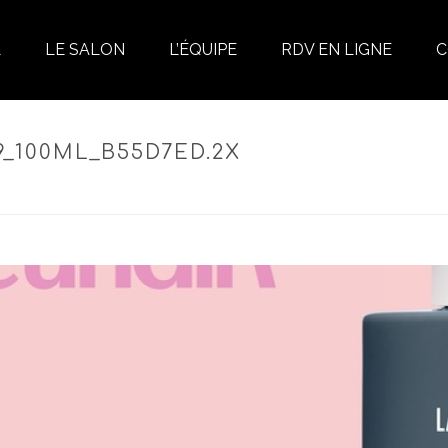
L
LE SALON
L’ÉQUIPE
RDV EN LIGNE
C
9_100ML_B55D7ED.2X
CUEIL
»
VOLUMISING SPRAY – SPRAY VOLUMISANT RACINES & LONGUEU