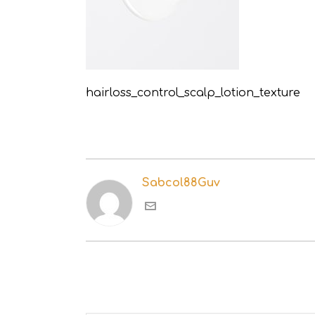
hairloss_control_scalp_lotion_texture
Sabcol88Guv