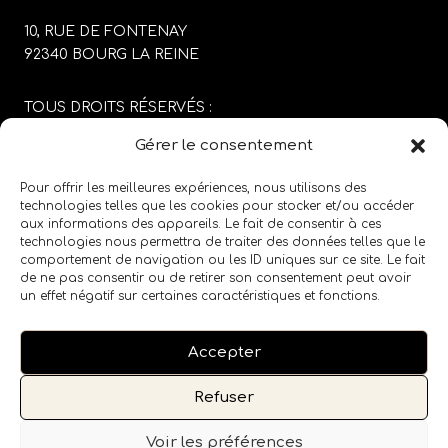
10, RUE DE FONTENAY
92340 BOURG LA REINE
TOUS DROITS RÉSERVÉS :
SABRINA CARGIOLI
Gérer le consentement
CONCEPTION DU SITE :
AGENCE COLFING
Pour offrir les meilleures expériences, nous utilisons des
technologies telles que les cookies pour stocker et/ou accéder
aux informations des appareils. Le fait de consentir à ces
MENTIONS LÉGALES
/
CGV
technologies nous permettra de traiter des données telles que le
comportement de navigation ou les ID uniques sur ce site. Le fait
de ne pas consentir ou de retirer son consentement peut avoir
SUIVEZ LE SALON SUR LES RÉSEAUX SOCIAUX
un effet négatif sur certaines caractéristiques et fonctions.
Accepter
Refuser
Voir les préférences