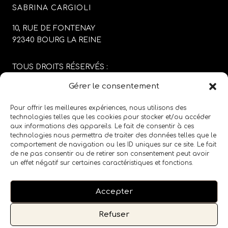
SABRINA CARGIOLI
10, RUE DE FONTENAY
92340 BOURG LA REINE
TOUS DROITS RÉSERVÉS :
SABRINA CARGIOLI
Gérer le consentement
CONCEPTION DU SITE :
AGENCE COLFING
Pour offrir les meilleures expériences, nous utilisons des
technologies telles que les cookies pour stocker et/ou accéder
aux informations des appareils. Le fait de consentir à ces
MENTIONS LÉGALES
/
CGV
technologies nous permettra de traiter des données telles que le
comportement de navigation ou les ID uniques sur ce site. Le fait
de ne pas consentir ou de retirer son consentement peut avoir
SUIVEZ LE SALON SUR LES RÉSEAUX SOCIAUX
un effet négatif sur certaines caractéristiques et fonctions.
Accepter
Refuser