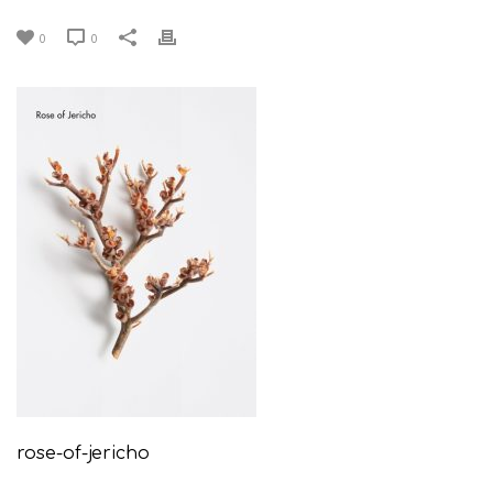
0
0
rose-of-jericho