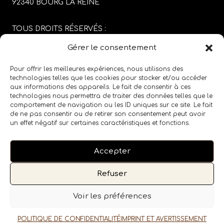
92340 BOURG LA REINE
TOUS DROITS RÉSERVÉS :
SABRINA CARGIOLI
Gérer le consentement
CONCEPTION DU SITE :
AGENCE COLFING
Pour offrir les meilleures expériences, nous utilisons des
technologies telles que les cookies pour stocker et/ou accéder
aux informations des appareils. Le fait de consentir à ces
MENTIONS LÉGALES
/
CGV
technologies nous permettra de traiter des données telles que le
comportement de navigation ou les ID uniques sur ce site. Le fait
de ne pas consentir ou de retirer son consentement peut avoir
SUIVEZ LE SALON SUR LES RÉSEAUX SOCIAUX
un effet négatif sur certaines caractéristiques et fonctions.
Accepter
Refuser
Voir les préférences
POLITIQUE DE CONFIDENTIALITÉ
IMPRINT ET AVERTISSEMENT