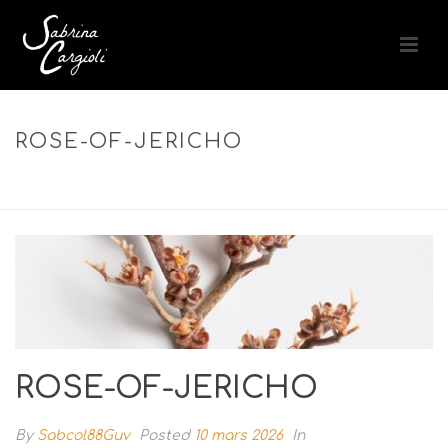
ROSE-OF-JERICHO
ACCUEIL
»
COMFORTING HYDRO CREAM – CRÈME HYDRATANTE
APAISANTE PEAU SENSIBLE
»
ROSE-OF-JERICHO
ROSE-OF-JERICHO
By
Sabcol88Guv
Posted
10 mars 2026
In