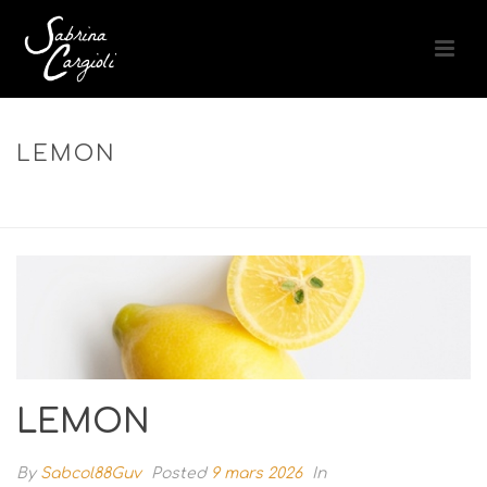
LEMON
ACCUEIL
»
CLARIFYING AROMA COMPLEX – COMPLEXE AROMATIQUE
PURIFIANT & RÉÉQUILIBRANT
»
LEMON
LEMON
By
Sabcol88Guv
Posted
9 mars 2026
In