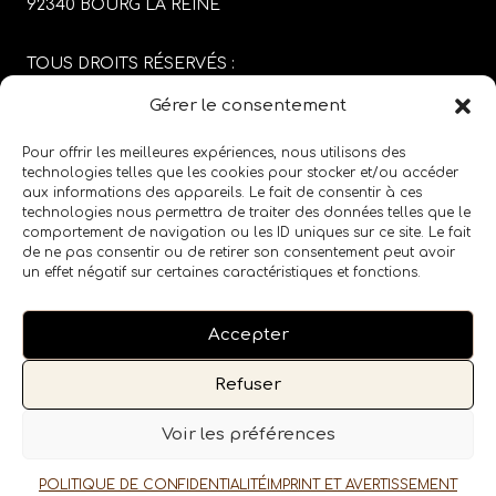
92340 BOURG LA REINE
TOUS DROITS RÉSERVÉS :
SABRINA CARGIOLI
Gérer le consentement
CONCEPTION DU SITE :
AGENCE COLFING
Pour offrir les meilleures expériences, nous utilisons des
technologies telles que les cookies pour stocker et/ou accéder
aux informations des appareils. Le fait de consentir à ces
MENTIONS LÉGALES
/
CGV
technologies nous permettra de traiter des données telles que le
comportement de navigation ou les ID uniques sur ce site. Le fait
de ne pas consentir ou de retirer son consentement peut avoir
SUIVEZ LE SALON SUR LES RÉSEAUX SOCIAUX
un effet négatif sur certaines caractéristiques et fonctions.
Accepter
Refuser
Voir les préférences
POLITIQUE DE CONFIDENTIALITÉ
IMPRINT ET AVERTISSEMENT