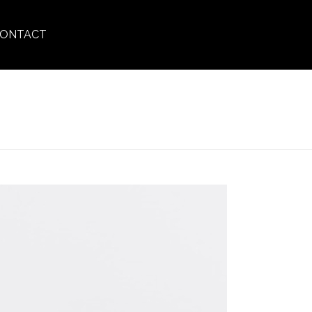
ONTACT
X LONGS
»
LONG_HAIR_REFRESHING_DRY_SHAMPOO