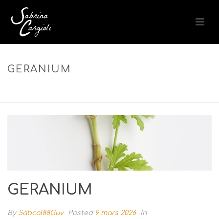
GERANIUM
ACCUEIL
»
REVITALISING AROMA COMPLEX – COMPLEXE
AROMATIQUE REVITALISANT PEAU & ESPRIT
»
GERANIUM
GERANIUM
By
Sabcol88Guv
Posted
9 mars 2026
In