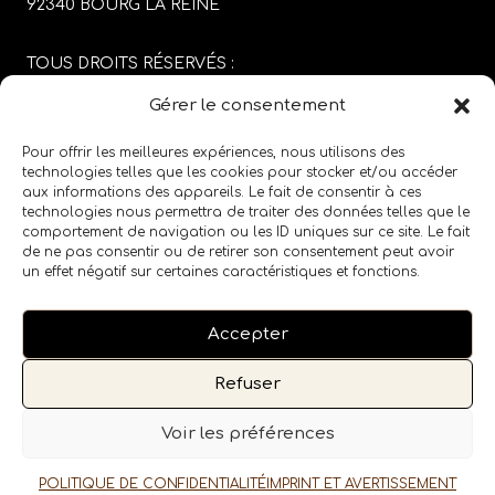
92340 BOURG LA REINE
TOUS DROITS RÉSERVÉS :
SABRINA CARGIOLI
Gérer le consentement
CONCEPTION DU SITE :
AGENCE COLFING
Pour offrir les meilleures expériences, nous utilisons des
technologies telles que les cookies pour stocker et/ou accéder
aux informations des appareils. Le fait de consentir à ces
MENTIONS LÉGALES
/
CGV
technologies nous permettra de traiter des données telles que le
comportement de navigation ou les ID uniques sur ce site. Le fait
de ne pas consentir ou de retirer son consentement peut avoir
SUIVEZ LE SALON SUR LES RÉSEAUX SOCIAUX
un effet négatif sur certaines caractéristiques et fonctions.
Accepter
Refuser
Voir les préférences
POLITIQUE DE CONFIDENTIALITÉ
IMPRINT ET AVERTISSEMENT