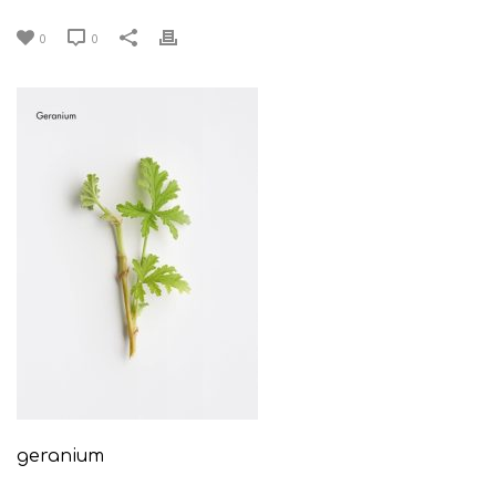
0
0
geranium