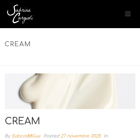
CREAM
ACCUEIL
»
VOLUME WEIGHTLESS CONDITIONER – APRÈS-
SHAMPOING VOLUME
»
CREAM
CREAM
By
Sabcol88Guv
Posted
27 novembre 2025
In