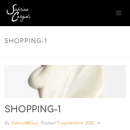
SHOPPING-1
ACCUEIL
»
LAIT APRÈS-SOLEIL APAISANT
»
SHOPPING-1
SHOPPING-1
By
Sabcol88Guv
Posted
11 septembre 2025
In