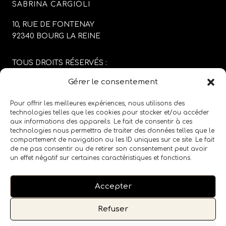
SABRINA CARGIOLI
10, RUE DE FONTENAY
92340 BOURG LA REINE
TOUS DROITS RÉSERVÉS :
SABRINA CARGIOLI
Gérer le consentement
CONCEPTION DU SITE :
AGENCE COLFING
Pour offrir les meilleures expériences, nous utilisons des
technologies telles que les cookies pour stocker et/ou accéder
aux informations des appareils. Le fait de consentir à ces
MENTIONS LÉGALES
/
CGV
technologies nous permettra de traiter des données telles que le
comportement de navigation ou les ID uniques sur ce site. Le fait
de ne pas consentir ou de retirer son consentement peut avoir
SUIVEZ LE SALON SUR LES RÉSEAUX SOCIAUX
un effet négatif sur certaines caractéristiques et fonctions.
Accepter
Refuser