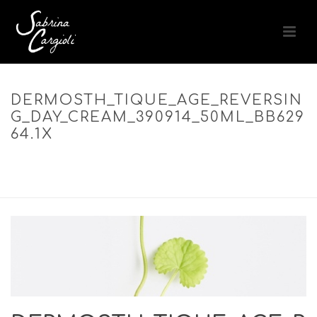
DERMOSTH_TIQUE_AGE_REVERSIN
G_DAY_CREAM_390914_50ML_BB629
64.1X
ACCUEIL
»
DERMOSTHÉTIQUE AGE REVERSING DAY CREAM – SOIN
ANTI-ÂGE RAFFERMISSANT JOUR
»
DERMOSTH_TIQUE_AGE_REVERSING_DAY_CREAM_390914_50ML_BB62
964.1X