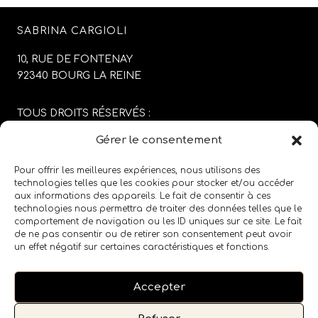
SABRINA CARGIOLI
10, RUE DE FONTENAY
92340 BOURG LA REINE
TOUS DROITS RÉSERVÉS :
SABRINA CARGIOLI
Gérer le consentement
CONCEPTION DU SITE :
AGENCE COLFING
Pour offrir les meilleures expériences, nous utilisons des
technologies telles que les cookies pour stocker et/ou accéder
aux informations des appareils. Le fait de consentir à ces
MENTIONS LÉGALES
/
CGV
technologies nous permettra de traiter des données telles que le
comportement de navigation ou les ID uniques sur ce site. Le fait
de ne pas consentir ou de retirer son consentement peut avoir
SUIVEZ LE SALON SUR LES RÉSEAUX SOCIAUX
un effet négatif sur certaines caractéristiques et fonctions.
Accepter