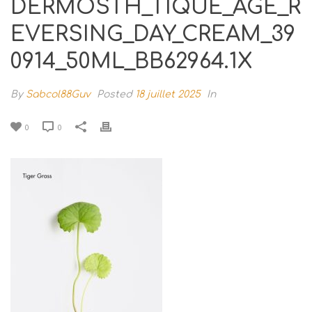
DERMOSTH_TIQUE_AGE_R
EVERSING_DAY_CREAM_39
0914_50ML_BB62964.1X
By
Sabcol88Guv
Posted
18 juillet 2025
In
0
0