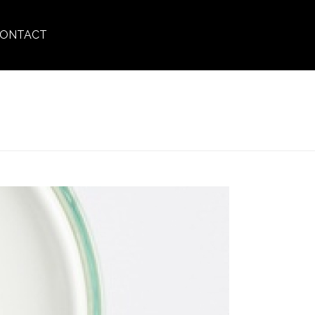
ONTACT
ANS RINÇAGE
»
BABYBIOS_CONDITIONING_SPRAY_2