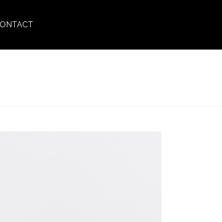
ONTACT
»
LOTION_ERGINES_B_344807_100ML_D781FCE.1.25X