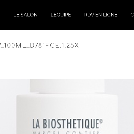
L
LE SALON
L’ÉQUIPE
RDV EN LIGNE
C
_100ML_D781FCE.1.25X
ACCUEIL
»
LOTION ERGINES B – CUIR CHEVELU SEC ET SENSIBLE