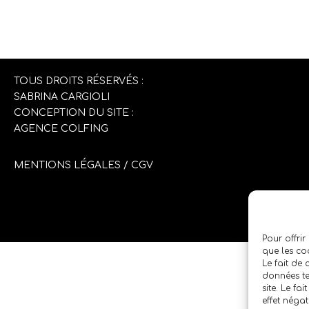
TOUS DROITS RÉSERVÉS :
SABRINA CARGIOLI
CONCEPTION DU SITE :
AGENCE COLFING
MENTIONS LÉGALES
/
CGV
Pour offrir
que les co
Le fait de
données te
site. Le fa
effet négat