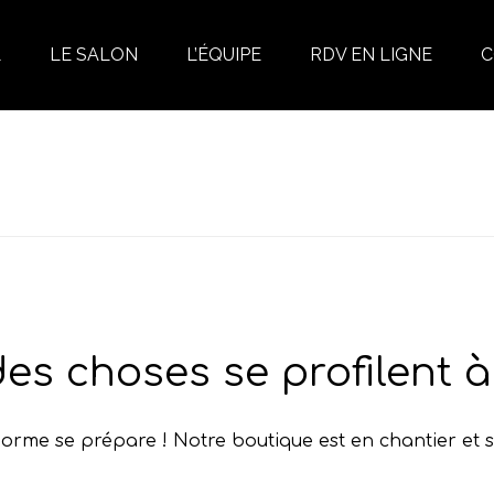
L
LE SALON
L’ÉQUIPE
RDV EN LIGNE
C
ACCUEIL
»
LES PRODUITS
»
VISARÔME DYNA
es choses se profilent à 
rme se prépare ! Notre boutique est en chantier et s