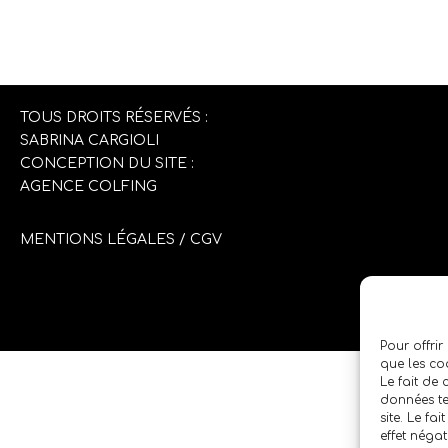
TOUS DROITS RÉSERVÉS :
SABRINA CARGIOLI
CONCEPTION DU SITE :
AGENCE COLFING
MENTIONS LÉGALES
/
CGV
Pour offrir
que les co
Le fait de
données te
site. Le fa
effet négat