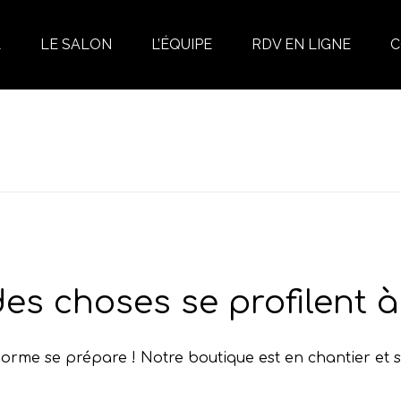
L
LE SALON
L’ÉQUIPE
RDV EN LIGNE
C
ACCUEIL
»
LES PRODUITS
»
STRUCTURE REPAIR NOURISHING SH
es choses se profilent à 
rme se prépare ! Notre boutique est en chantier et s