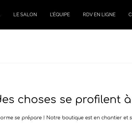
L
LE SALON
L’ÉQUIPE
RDV EN LIGNE
C
ACCUEIL
»
LES PRODUITS
»
FIBER P
es choses se profilent à 
rme se prépare ! Notre boutique est en chantier et s