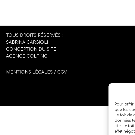
TOUS DROITS RÉSERVÉS :
SABRINA CARGIOLI
CONCEPTION DU SITE :
AGENCE COLFING
MENTIONS LÉGALES
/
CGV
Pour offrir
que les co
Le fait de
données te
site. Le fa
effet négat