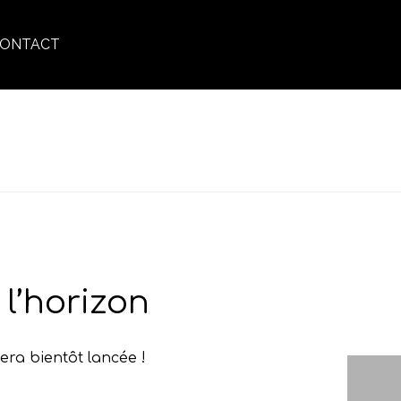
ONTACT
ASTE – PÂTE COIFFANTE FIBRES FIXATION FLEXIBLE
l’horizon
era bientôt lancée !