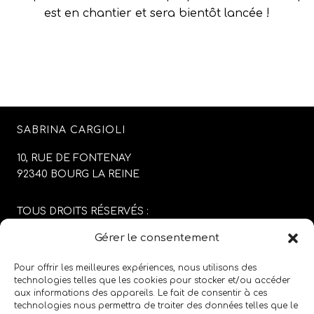
est en chantier et sera bientôt lancée !
SABRINA CARGIOLI
10, RUE DE FONTENAY
92340 BOURG LA REINE
TOUS DROITS RÉSERVÉS :
SABRINA CARGIOLI
Gérer le consentement
CONCEPTION DU SITE :
AGENCE COLFING
Pour offrir les meilleures expériences, nous utilisons des
technologies telles que les cookies pour stocker et/ou accéder
aux informations des appareils. Le fait de consentir à ces
MENTIONS LÉGALES
/
CGV
technologies nous permettra de traiter des données telles que le