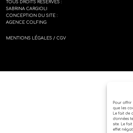
TOUS DROITS RÉSERVÉS :
SABRINA CARGIOLI
CONCEPTION DU SITE :
AGENCE COLFING
MENTIONS LÉGALES
/
CGV
Pour offrir
que les co
Le fait de
données te
site. Le fa
effet négat