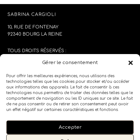
SABRINA CARGIOLI
10, RUE DE FONTENAY
92340 BOURG LA REINE
TOUS DROITS RÉSERVÉS :
SABRINA CARGIOLI
Gérer le consentement
CONCEPTION DU SITE :
AGENCE COLFING
Pour offrir les meilleures expériences, nous utilisons des
technologies telles que les cookies pour stocker et/ou accéder
aux informations des appareils. Le fait de consentir à ces
MENTIONS LÉGALES
/
CGV
technologies nous permettra de traiter des données telles que le
comportement de navigation ou les ID uniques sur ce site. Le fait
de ne pas consentir ou de retirer son consentement peut avoir
SUIVEZ LE SALON SUR LES RÉSEAUX SOCIAUX
un effet négatif sur certaines caractéristiques et fonctions.
Accepter