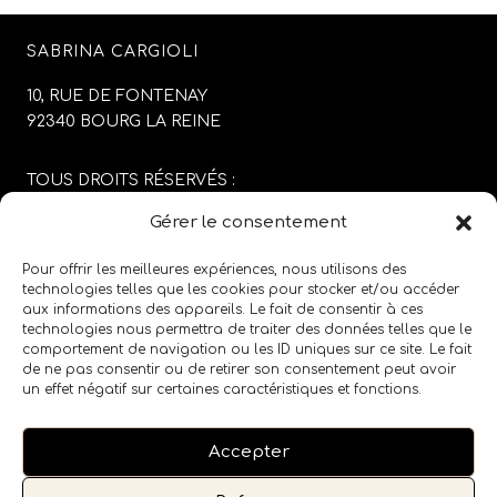
SABRINA CARGIOLI
10, RUE DE FONTENAY
92340 BOURG LA REINE
TOUS DROITS RÉSERVÉS :
SABRINA CARGIOLI
Gérer le consentement
CONCEPTION DU SITE :
AGENCE COLFING
Pour offrir les meilleures expériences, nous utilisons des
technologies telles que les cookies pour stocker et/ou accéder
aux informations des appareils. Le fait de consentir à ces
MENTIONS LÉGALES
/
CGV
technologies nous permettra de traiter des données telles que le
comportement de navigation ou les ID uniques sur ce site. Le fait
de ne pas consentir ou de retirer son consentement peut avoir
SUIVEZ LE SALON SUR LES RÉSEAUX SOCIAUX
un effet négatif sur certaines caractéristiques et fonctions.
Accepter