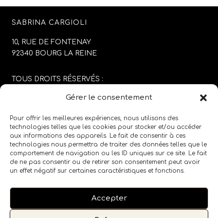
SABRINA CARGIOLI
10, RUE DE FONTENAY
92340 BOURG LA REINE
TOUS DROITS RÉSERVÉS :
SABRINA CARGIOLI
Gérer le consentement
CONCEPTION DU SITE :
AGENCE COLFING
Pour offrir les meilleures expériences, nous utilisons des
technologies telles que les cookies pour stocker et/ou accéder
aux informations des appareils. Le fait de consentir à ces
MENTIONS LÉGALES
/
CGV
technologies nous permettra de traiter des données telles que le
comportement de navigation ou les ID uniques sur ce site. Le fait
de ne pas consentir ou de retirer son consentement peut avoir
SUIVEZ LE SALON SUR LES RÉSEAUX SOCIAUX
un effet négatif sur certaines caractéristiques et fonctions.
Accepter