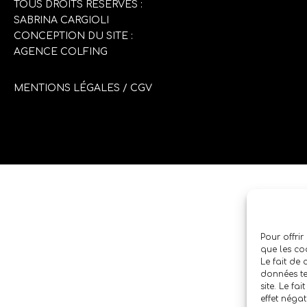
TOUS DROITS RÉSERVÉS :
SABRINA CARGIOLI
CONCEPTION DU SITE :
AGENCE COLFING
MENTIONS LÉGALES
/
CGV
Pour offrir
que les co
Le fait de
données te
site. Le fa
effet négat