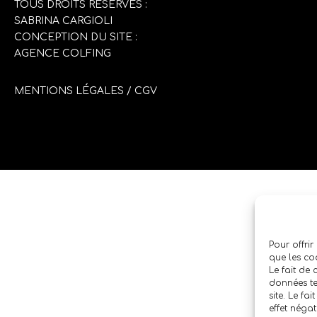
TOUS DROITS RÉSERVÉS :
SABRINA CARGIOLI
CONCEPTION DU SITE :
AGENCE COLFING
MENTIONS LÉGALES
/
CGV
Pour offrir
que les co
Le fait de
données te
site. Le fa
effet négat