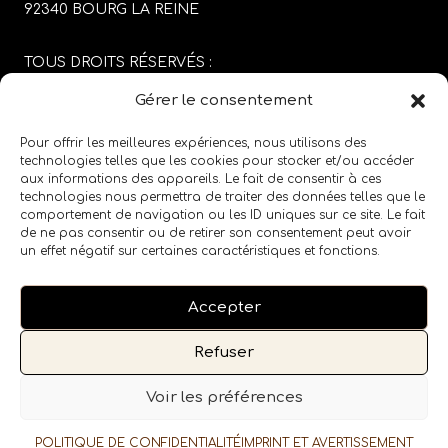
92340 BOURG LA REINE
TOUS DROITS RÉSERVÉS :
SABRINA CARGIOLI
Gérer le consentement
CONCEPTION DU SITE :
AGENCE COLFING
Pour offrir les meilleures expériences, nous utilisons des
technologies telles que les cookies pour stocker et/ou accéder
aux informations des appareils. Le fait de consentir à ces
MENTIONS LÉGALES
/
CGV
technologies nous permettra de traiter des données telles que le
comportement de navigation ou les ID uniques sur ce site. Le fait
de ne pas consentir ou de retirer son consentement peut avoir
SUIVEZ LE SALON SUR LES RÉSEAUX SOCIAUX
un effet négatif sur certaines caractéristiques et fonctions.
Accepter
Refuser
Voir les préférences
POLITIQUE DE CONFIDENTIALITÉ
IMPRINT ET AVERTISSEMENT