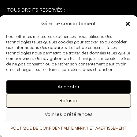
TOUS DROITS RÉSERVÉS :
SABRINA CARGIOLI
Gérer le consentement
CONCEPTION DU SITE :
AGENCE COLFING
Pour offrir les meilleures expériences, nous utilisons des
technologies telles que les cookies pour stocker et/ou accéder
MENTIONS LÉGALES
/
CGV
aux informations des appareils. Le fait de consentir à ces
technologies nous permettra de traiter des données telles que le
comportement de navigation ou les ID uniques sur ce site. Le fait
SUIVEZ LE SALON SUR LES RÉSEAUX SOCIAUX
de ne pas consentir ou de retirer son consentement peut avoir
un effet négatif sur certaines caractéristiques et fonctions.
Accepter
Refuser
Voir les préférences
POLITIQUE DE CONFIDENTIALITÉ
IMPRINT ET AVERTISSEMENT