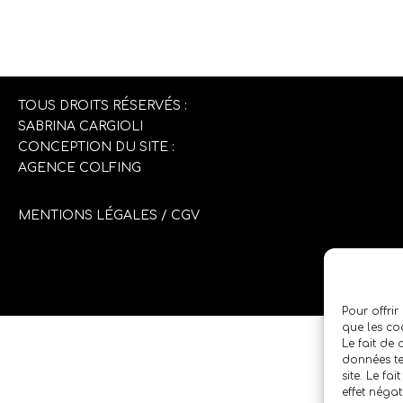
TOUS DROITS RÉSERVÉS :
SABRINA CARGIOLI
CONCEPTION DU SITE :
AGENCE COLFING
MENTIONS LÉGALES
/
CGV
Pour offrir
que les co
Le fait de
données te
site. Le fa
effet négat