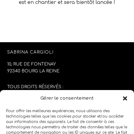
est en chantier et sera bientôt lancée !
SABRINA CARGIOLI
10, RUE DE FONTENAY
92340 BOURG LA REINE
TOUS DROITS RÉSERVÉS :
SABRINA CARGIOLI
Gérer le consentement
CONCEPTION DU SITE :
AGENCE COLFING
Pour offrir les meilleures expériences, nous utilisons des
technologies telles que les cookies pour stocker et/ou accéder
aux informations des appareils. Le fait de consentir à ces
MENTIONS LÉGALES
/
CGV
technologies nous permettra de traiter des données telles que le
comportement de navigation ou les ID uniques sur ce site. Le fait