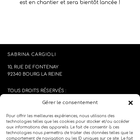
est en chantier et sera bientôt lancée !
SABRINA CARGIOLI
10, RUE DE FONTENAY
92340 BOURG LA REINE
TOUS DROITS RÉSERVÉS :
SABRINA CARGIOLI
Gérer le consentement
CONCEPTION DU SITE :
AGENCE COLFING
Pour offrir les meilleures expériences, nous utilisons des
technologies telles que les cookies pour stocker et/ou accéder
aux informations des appareils. Le fait de consentir à ces
MENTIONS LÉGALES
/
CGV
technologies nous permettra de traiter des données telles que le
comportement de navigation ou les ID uniques sur ce site. Le fait