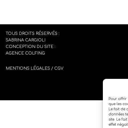
TOUS DROITS RÉSERVÉS :
SABRINA CARGIOLI
CONCEPTION DU SITE :
AGENCE COLFING
MENTIONS LÉGALES
/
CGV
Pour offrir
que les co
Le fait de
données te
site. Le fa
effet négat