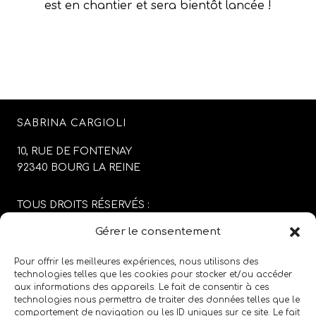
est en chantier et sera bientôt lancée !
SABRINA CARGIOLI
10, RUE DE FONTENAY
92340 BOURG LA REINE
TOUS DROITS RÉSERVÉS :
SABRINA CARGIOLI
Gérer le consentement
CONCEPTION DU SITE :
AGENCE COLFING
Pour offrir les meilleures expériences, nous utilisons des
technologies telles que les cookies pour stocker et/ou accéder
aux informations des appareils. Le fait de consentir à ces
MENTIONS LÉGALES
/
CGV
technologies nous permettra de traiter des données telles que le
comportement de navigation ou les ID uniques sur ce site. Le fait