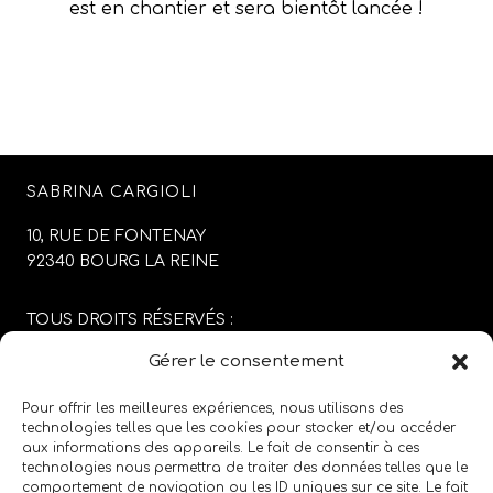
est en chantier et sera bientôt lancée !
SABRINA CARGIOLI
10, RUE DE FONTENAY
92340 BOURG LA REINE
TOUS DROITS RÉSERVÉS :
SABRINA CARGIOLI
Gérer le consentement
CONCEPTION DU SITE :
AGENCE COLFING
Pour offrir les meilleures expériences, nous utilisons des
technologies telles que les cookies pour stocker et/ou accéder
aux informations des appareils. Le fait de consentir à ces
MENTIONS LÉGALES
/
CGV
technologies nous permettra de traiter des données telles que le
comportement de navigation ou les ID uniques sur ce site. Le fait