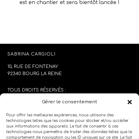
est en chantier et sera bientôt lancée !
SABRINA CARGIOLI
10, RUE DE FONTENAY
92340 BOURG LA REINE
TOUS DROITS RÉSERVÉS :
SABRINA CARGIOLI
Gérer le consentement
CONCEPTION DU SITE :
AGENCE COLFING
Pour offrir les meilleures expériences, nous utilisons des
technologies telles que les cookies pour stocker et/ou accéder
aux informations des appareils. Le fait de consentir à ces
MENTIONS LÉGALES
/
CGV
technologies nous permettra de traiter des données telles que le
comportement de navigation ou les ID uniques sur ce site. Le fait