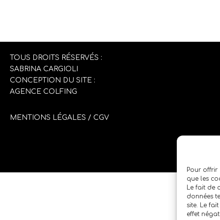
TOUS DROITS RÉSERVÉS :
SABRINA CARGIOLI
CONCEPTION DU SITE :
AGENCE COLFING
MENTIONS LÉGALES
/
CGV
Pour offrir
que les co
Le fait de
données te
site. Le fa
effet négat