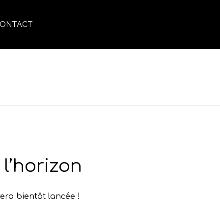
ONTACT
ACCUEIL
»
STRESS OXYDATIF
l’horizon
era bientôt lancée !