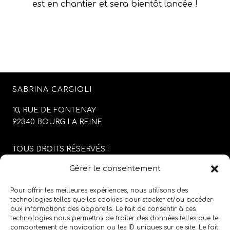
est en chantier et sera bientôt lancée !
SABRINA CARGIOLI
10, RUE DE FONTENAY
92340 BOURG LA REINE
TOUS DROITS RÉSERVÉS :
SABRINA CARGIOLI
Gérer le consentement
CONCEPTION DU SITE :
AGENCE COLFING
Pour offrir les meilleures expériences, nous utilisons des
technologies telles que les cookies pour stocker et/ou accéder
aux informations des appareils. Le fait de consentir à ces
MENTIONS LÉGALES
/
CGV
technologies nous permettra de traiter des données telles que le
comportement de navigation ou les ID uniques sur ce site. Le fait