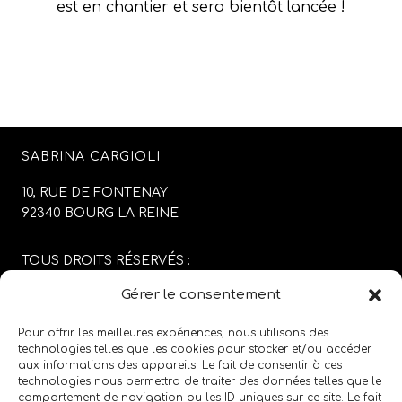
est en chantier et sera bientôt lancée !
SABRINA CARGIOLI
10, RUE DE FONTENAY
92340 BOURG LA REINE
TOUS DROITS RÉSERVÉS :
SABRINA CARGIOLI
Gérer le consentement
CONCEPTION DU SITE :
AGENCE COLFING
Pour offrir les meilleures expériences, nous utilisons des
technologies telles que les cookies pour stocker et/ou accéder
aux informations des appareils. Le fait de consentir à ces
MENTIONS LÉGALES
/
CGV
technologies nous permettra de traiter des données telles que le
comportement de navigation ou les ID uniques sur ce site. Le fait