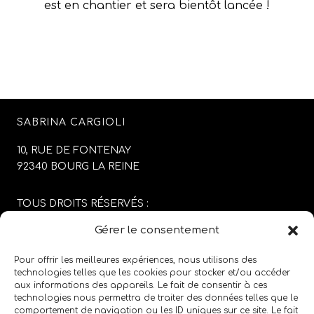
est en chantier et sera bientôt lancée !
SABRINA CARGIOLI
10, RUE DE FONTENAY
92340 BOURG LA REINE
TOUS DROITS RÉSERVÉS :
SABRINA CARGIOLI
Gérer le consentement
CONCEPTION DU SITE :
AGENCE COLFING
Pour offrir les meilleures expériences, nous utilisons des
technologies telles que les cookies pour stocker et/ou accéder
aux informations des appareils. Le fait de consentir à ces
MENTIONS LÉGALES
/
CGV
technologies nous permettra de traiter des données telles que le
comportement de navigation ou les ID uniques sur ce site. Le fait