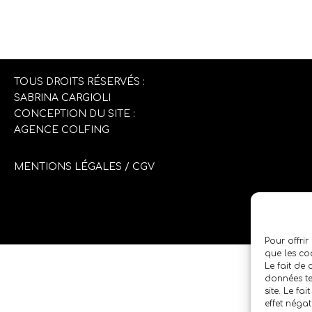
TOUS DROITS RÉSERVÉS :
SABRINA CARGIOLI
CONCEPTION DU SITE :
AGENCE COLFING
MENTIONS LÉGALES
/
CGV
Pour offrir
que les co
Le fait de
données te
site. Le fa
effet négat