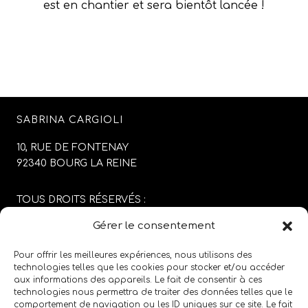
est en chantier et sera bientôt lancée !
SABRINA CARGIOLI
10, RUE DE FONTENAY
92340 BOURG LA REINE
TOUS DROITS RÉSERVÉS :
SABRINA CARGIOLI
Gérer le consentement
CONCEPTION DU SITE :
AGENCE COLFING
Pour offrir les meilleures expériences, nous utilisons des
technologies telles que les cookies pour stocker et/ou accéder
aux informations des appareils. Le fait de consentir à ces
MENTIONS LÉGALES
/
CGV
technologies nous permettra de traiter des données telles que le
comportement de navigation ou les ID uniques sur ce site. Le fait