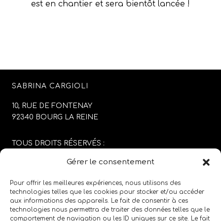
est en chantier et sera bientôt lancée !
SABRINA CARGIOLI
10, RUE DE FONTENAY
92340 BOURG LA REINE
TOUS DROITS RÉSERVÉS :
SABRINA CARGIOLI
Gérer le consentement
CONCEPTION DU SITE :
AGENCE COLFING
Pour offrir les meilleures expériences, nous utilisons des
technologies telles que les cookies pour stocker et/ou accéder
aux informations des appareils. Le fait de consentir à ces
MENTIONS LÉGALES
/
CGV
technologies nous permettra de traiter des données telles que le
comportement de navigation ou les ID uniques sur ce site. Le fait