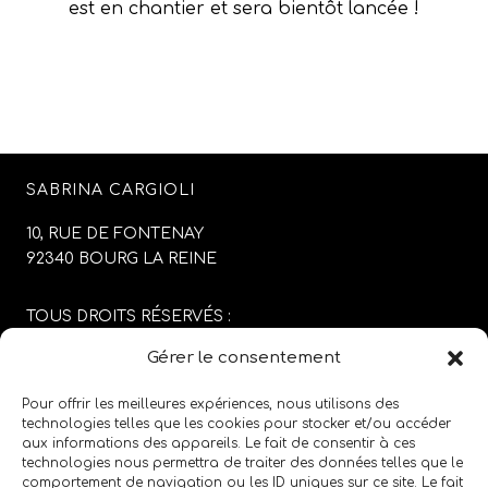
est en chantier et sera bientôt lancée !
SABRINA CARGIOLI
10, RUE DE FONTENAY
92340 BOURG LA REINE
TOUS DROITS RÉSERVÉS :
SABRINA CARGIOLI
Gérer le consentement
CONCEPTION DU SITE :
AGENCE COLFING
Pour offrir les meilleures expériences, nous utilisons des
technologies telles que les cookies pour stocker et/ou accéder
aux informations des appareils. Le fait de consentir à ces
MENTIONS LÉGALES
/
CGV
technologies nous permettra de traiter des données telles que le
comportement de navigation ou les ID uniques sur ce site. Le fait