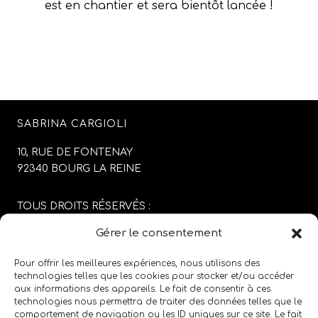
est en chantier et sera bientôt lancée !
SABRINA CARGIOLI
10, RUE DE FONTENAY
92340 BOURG LA REINE
TOUS DROITS RÉSERVÉS :
SABRINA CARGIOLI
Gérer le consentement
CONCEPTION DU SITE :
AGENCE COLFING
Pour offrir les meilleures expériences, nous utilisons des
technologies telles que les cookies pour stocker et/ou accéder
aux informations des appareils. Le fait de consentir à ces
MENTIONS LÉGALES
/
CGV
technologies nous permettra de traiter des données telles que le
comportement de navigation ou les ID uniques sur ce site. Le fait