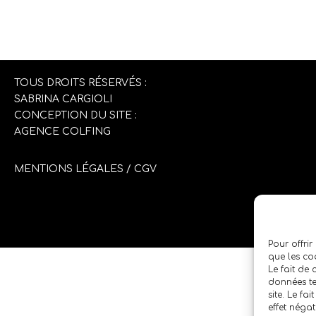
TOUS DROITS RÉSERVÉS :
SABRINA CARGIOLI
CONCEPTION DU SITE :
AGENCE COLFING
MENTIONS LÉGALES
/
CGV
Pour offrir
que les co
Le fait de
données te
site. Le fa
effet négat