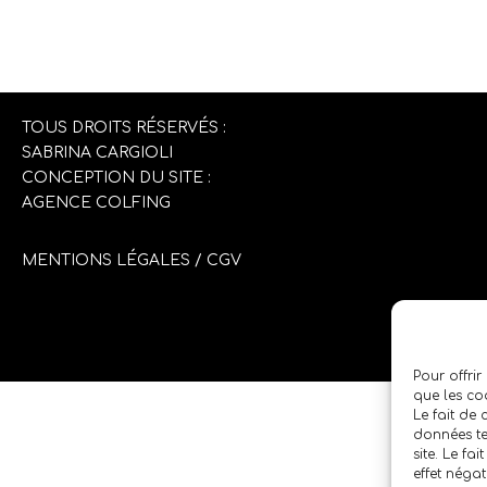
TOUS DROITS RÉSERVÉS :
SABRINA CARGIOLI
CONCEPTION DU SITE :
AGENCE COLFING
MENTIONS LÉGALES
/
CGV
Pour offrir
que les co
Le fait de
données te
site. Le fa
effet négat