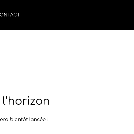
ONTACT
ACCUEIL
»
ROUTINE SCALP
l’horizon
era bientôt lancée !