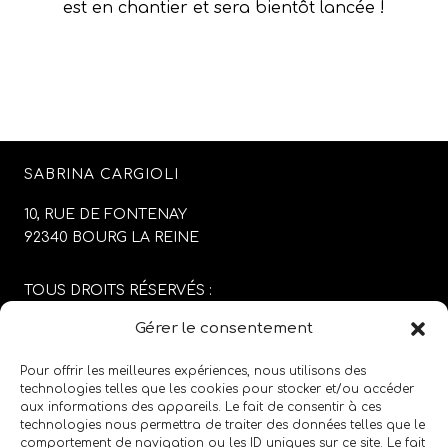
est en chantier et sera bientôt lancée !
SABRINA CARGIOLI
10, RUE DE FONTENAY
92340 BOURG LA REINE
TOUS DROITS RÉSERVÉS :
SABRINA CARGIOLI
Gérer le consentement
CONCEPTION DU SITE :
AGENCE COLFING
Pour offrir les meilleures expériences, nous utilisons des
technologies telles que les cookies pour stocker et/ou accéder
aux informations des appareils. Le fait de consentir à ces
MENTIONS LÉGALES
/
CGV
technologies nous permettra de traiter des données telles que le
comportement de navigation ou les ID uniques sur ce site. Le fait