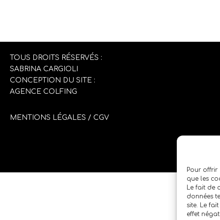
TOUS DROITS RÉSERVÉS :
SABRINA CARGIOLI
CONCEPTION DU SITE :
AGENCE COLFING
MENTIONS LÉGALES
/
CGV
Pour offrir
que les co
Le fait de
données te
site. Le fa
effet négat