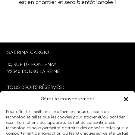
est en chantier et sera bientôt lancée !
SABRINA CARGIOLI
10, RUE DE FONTENAY
92340 BOURG LA REINE
TOUS DROITS RÉSERVÉS :
SABRINA CARGIOLI
Gérer le consentement
CONCEPTION DU SITE :
AGENCE COLFING
Pour offrir les meilleures expériences, nous utilisons des
technologies telles que les cookies pour stocker et/ou accéder
aux informations des appareils. Le fait de consentir à ces
MENTIONS LÉGALES
/
CGV
technologies nous permettra de traiter des données telles que le
comportement de navigation ou les ID uniques sur ce site. Le fait