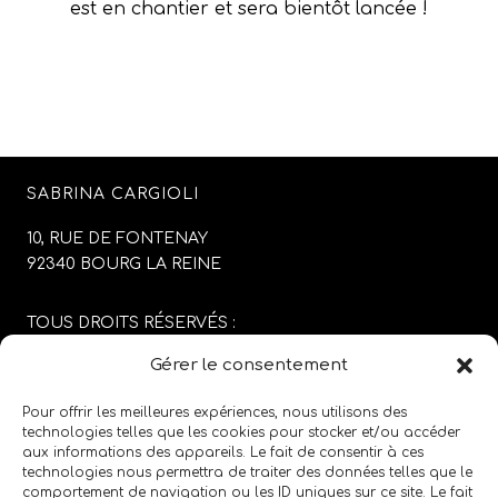
est en chantier et sera bientôt lancée !
SABRINA CARGIOLI
10, RUE DE FONTENAY
92340 BOURG LA REINE
TOUS DROITS RÉSERVÉS :
SABRINA CARGIOLI
Gérer le consentement
CONCEPTION DU SITE :
AGENCE COLFING
Pour offrir les meilleures expériences, nous utilisons des
technologies telles que les cookies pour stocker et/ou accéder
aux informations des appareils. Le fait de consentir à ces
MENTIONS LÉGALES
/
CGV
technologies nous permettra de traiter des données telles que le
comportement de navigation ou les ID uniques sur ce site. Le fait