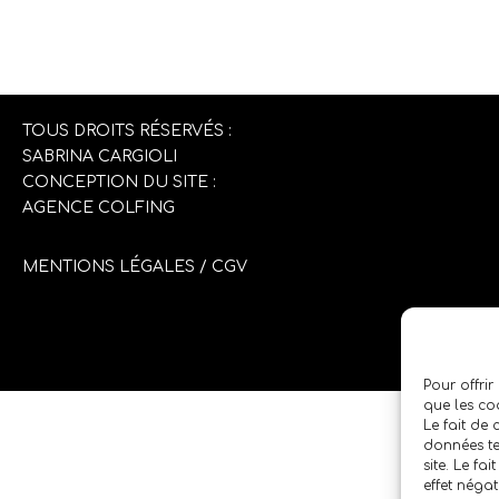
TOUS DROITS RÉSERVÉS :
SABRINA CARGIOLI
CONCEPTION DU SITE :
AGENCE COLFING
MENTIONS LÉGALES
/
CGV
Pour offrir
que les co
Le fait de
données te
site. Le fa
effet négat